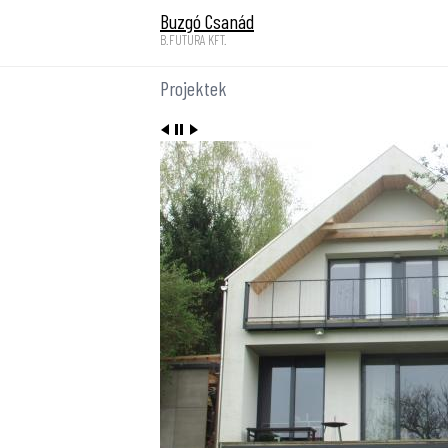
Ugrás a tartalomra
Buzgó Csanád
B.FUTURA KFT.
Projektek