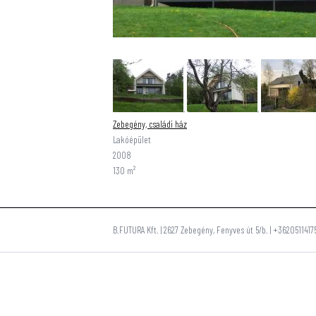
,
,
Zebegény, családi ház
Lakóépület
2008
130 m²
B.FUTURA Kft. | 2627 Zebegény, Fenyves út 5/b. | +36205114