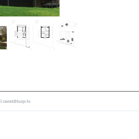
,
,
,
175 | csanad@buzgo.hu